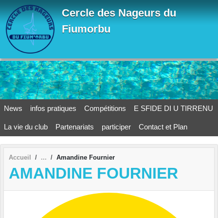
Panneau de gestion des cookies
Cercle des Nageurs du
Fiumorbu
News
infos pratiques
Compétitions
E SFIDE DI U TIRRENU
La vie du club
Partenariats
participer
Contact et Plan
Accueil
Amandine Fournier
AMANDINE FOURNIER