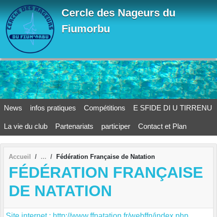
Panneau de gestion des cookies
Cercle des Nageurs du
Fiumorbu
News
infos pratiques
Compétitions
E SFIDE DI U TIRRENU
La vie du club
Partenariats
participer
Contact et Plan
Accueil
Fédération Française de Natation
FÉDÉRATION FRANÇAISE
DE NATATION
Site internet : http://www.ffnatation.fr/webffn/index.php