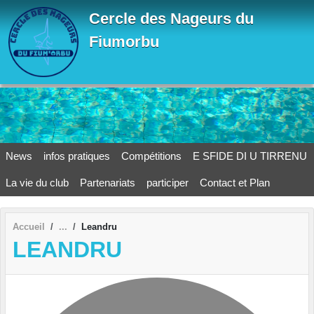
Panneau de gestion des cookies
Cercle des Nageurs du
Fiumorbu
News
infos pratiques
Compétitions
E SFIDE DI U TIRRENU
La vie du club
Partenariats
participer
Contact et Plan
Accueil
Leandru
LEANDRU