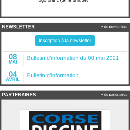
logo blanc (taille unique)
NEWSLETTER
+ de newsletters
Inscription à la newsletter
08
Bulletin d'information du 08 mai 2021
MAI
04
Bulletin d'information
AVRIL
PARTENAIRES
+ de partenaires