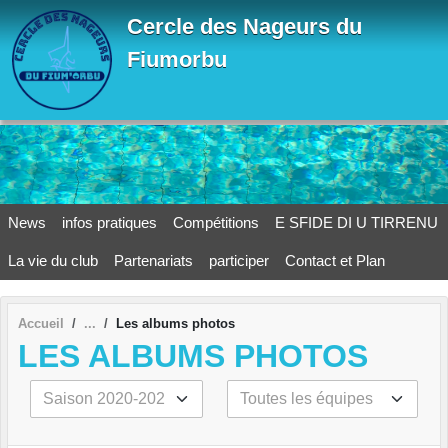
Panneau de gestion des cookies
Cercle des Nageurs du
Fiumorbu
News
infos pratiques
Compétitions
E SFIDE DI U TIRRENU
La vie du club
Partenariats
participer
Contact et Plan
Accueil
Les albums photos
LES ALBUMS PHOTOS