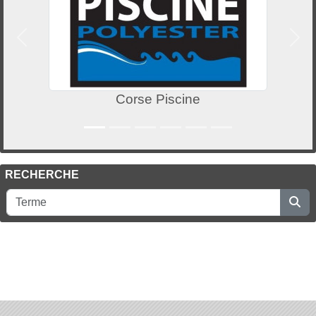
Précedent
Suiv
Corse Piscine
RECHERCHE