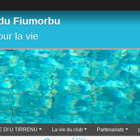
 du Fiumorbu
ur la vie
E DI U TIRRENU
La vie du club
Partenariats