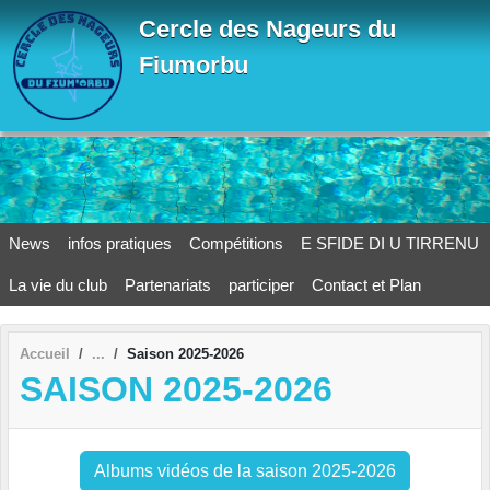
Panneau de gestion des cookies
Cercle des Nageurs du
Fiumorbu
News
infos pratiques
Compétitions
E SFIDE DI U TIRRENU
La vie du club
Partenariats
participer
Contact et Plan
Accueil
Saison 2025-2026
SAISON 2025-2026
Albums vidéos de la saison 2025-2026