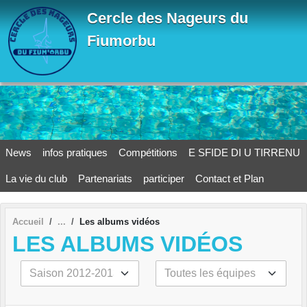
Panneau de gestion des cookies
Cercle des Nageurs du
Fiumorbu
News
infos pratiques
Compétitions
E SFIDE DI U TIRRENU
La vie du club
Partenariats
participer
Contact et Plan
Accueil
Les albums vidéos
LES ALBUMS VIDÉOS