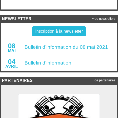
NEWSLETTER
+ de newsletters
Inscription à la newsletter
08
Bulletin d'information du 08 mai 2021
MAI
04
Bulletin d'information
AVRIL
PARTENAIRES
+ de partenaires