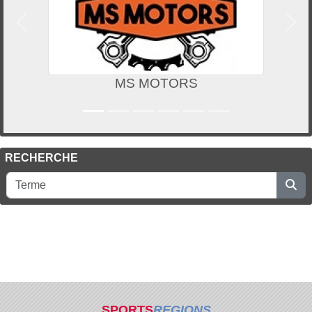
Précedent
Suiv
MS MOTORS
RECHERCHE
SPORTS
REGIONS