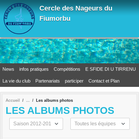
Panneau de gestion des cookies
Cercle des Nageurs du
Fiumorbu
News
infos pratiques
Compétitions
E SFIDE DI U TIRRENU
La vie du club
Partenariats
participer
Contact et Plan
Accueil
Les albums photos
LES ALBUMS PHOTOS