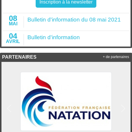
Inscription à la newsletter
08
Bulletin d'information du 08 mai 2021
MAI
04
Bulletin d'information
AVRIL
PARTENAIRES
+ de partenaires
Précedent
Suiv