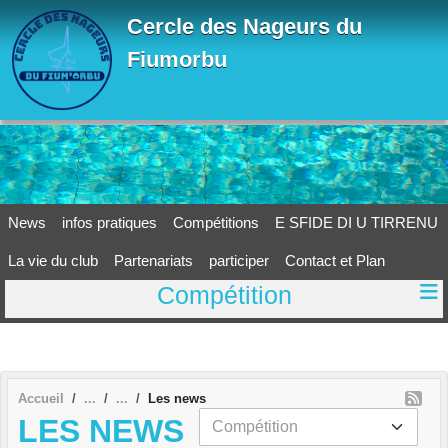
Panneau de gestion des cookies
Cercle des Nageurs du
Fiumorbu
News
infos pratiques
Compétitions
E SFIDE DI U TIRRENU
La vie du club
Partenariats
participer
Contact et Plan
Compétition
Accueil
Les news
LES NEWS